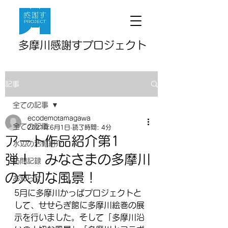
多摩川感謝すプロジェクト
記事
全ての記事
ecodemotamagawa
全ての記事
2021年6月1日
読了時間: 4分
アート作品紹介第1
水辺の活動紹介
弾！ みなさまの多摩川
訪問記録
の大切な風景！
お知らせ
5月に多摩川かっぱプロジェクトと
して、せせらぎ館に多摩川絵巻の展
示を行いました。そして「多摩川沿